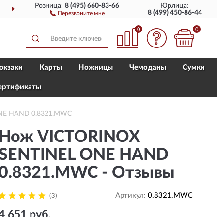
Розница:
8 (495) 660-83-66
Юрлица:
ДОСТАВИМ
ПО ВСЕЙ РОССИИ
8 (499) 450-86-44
Перезвоните мне
0
0
юкзаки
Карты
Ножницы
Чемоданы
Сумки
ертификаты
ONE HAND 0.8321.MWC
Нож VICTORINOX
SENTINEL ONE HAND
0.8321.MWC - Отзывы
Артикул:
0.8321.MWC
(3)
4 651 руб.