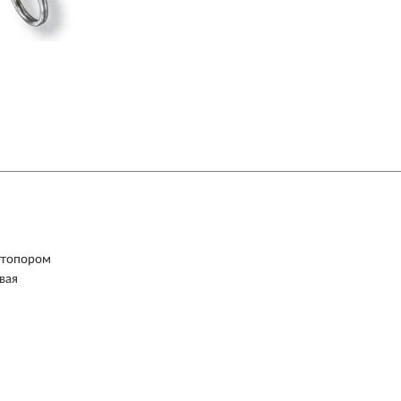
штопором
вая