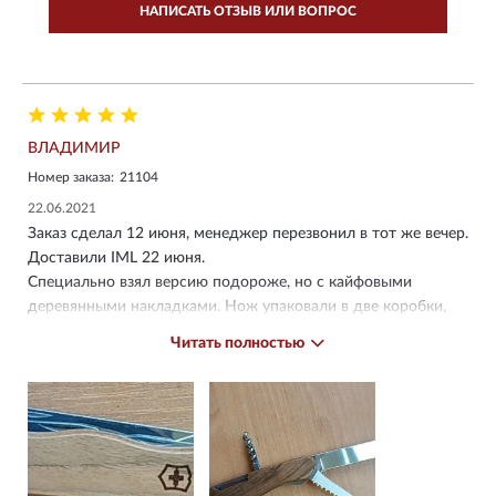
НАПИСАТЬ ОТЗЫВ ИЛИ ВОПРОС
ВЛАДИМИР
Номер заказа:
21104
22.06.2021
Заказ сделал 12 июня, менеджер перезвонил в тот же вечер.
Доставили IML 22 июня.
Специально взял версию подороже, но с кайфовыми
деревянными накладками. Нож упаковали в две коробки,
снаружи транспортная, из толстого картона, внутри
Читать полностью
упаковачная бумажка и викториноксовская коробка с
ножом, инструкцией и товарным чеком.
Нож, относительно других виксов, достаточно большой,
основной клинок и открывашка для бутылок запираются
фиксаторами, остальные компоненты без фиксаторов.
Всё отлично заточено (по неловкости немедленно разрезал