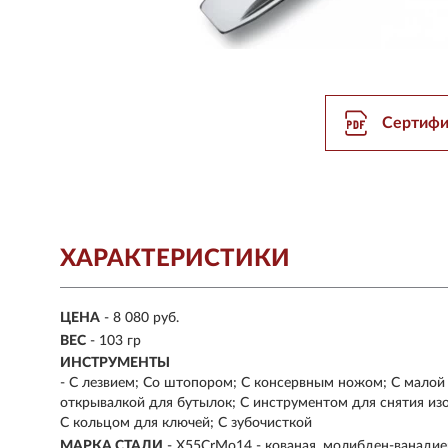
Сертифи
ХАРАКТЕРИСТИКИ
ЦЕНА
- 8 080 руб.
ВЕС
- 103 гр
ИНСТРУМЕНТЫ
- С лезвием; Со штопором; С консервным ножом; С малой 
открывалкой для бутылок; С инструментом для снятия из
С кольцом для ключей; С зубочисткой
МАРКА СТАЛИ
- X55CrMo14 - кованая, молибден-ванадие