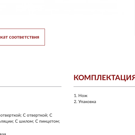
кат соответствия
КОМПЛЕКТАЦИ
Нож
Упаковка
отверткой; С отверткой; С
оляции; С шилом; С пинцетом;
вая