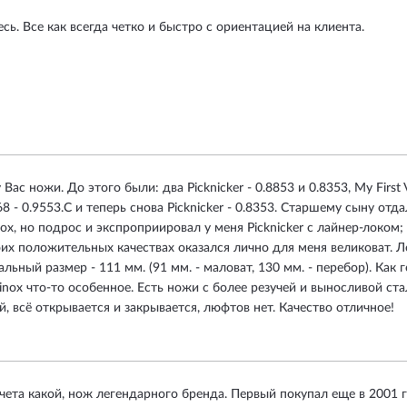
сь. Все как всегда четко и быстро с ориентацией на клиента.
ас ножи. До этого были: два Picknicker - 0.8853 и 0.8353, My First Vi
p 68 - 0.9553.C и теперь снова Picknicker - 0.8353. Старшему сыну от
nox, но подрос и экспроприировал у меня Picknicker c лайнер-локом;
воих положительных качествах оказался лично для меня великоват. 
льный размер - 111 мм. (91 мм. - маловат, 130 мм. - перебор). Как 
orinox что-то особенное. Есть ножи с более резучей и выносливой ст
, всё открывается и закрывается, люфтов нет. Качество отличное!
чета какой, нож легендарного бренда. Первый покупал еще в 2001 го