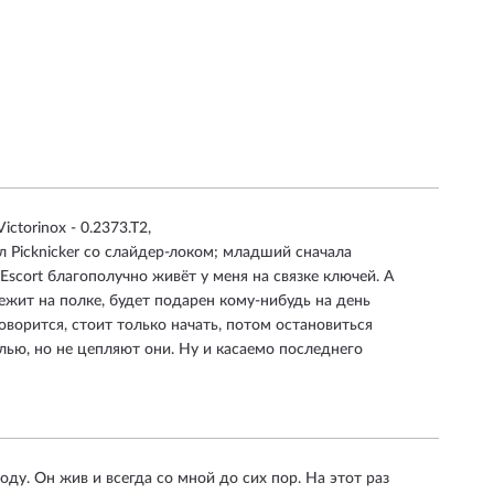
ctorinox - 0.2373.T2,
дал Picknicker со слайдер-локом; младший сначала
 Escort благополучно живёт у меня на связке ключей. А
Лежит на полке, будет подарен кому-нибудь на день
говорится, стоит только начать, потом остановиться
алью, но не цепляют они. Ну и касаемо последнего
ду. Он жив и всегда со мной до сих пор. На этот раз