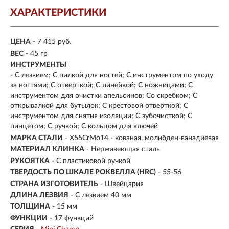
ХАРАКТЕРИСТИКИ
ЦЕНА
- 7 415 руб.
ВЕС
- 45 гр
ИНСТРУМЕНТЫ
- С лезвием; С пилкой для ногтей; С инструментом по уходу
за ногтями; С отверткой; С линейкой; С ножницами; С
инструментом для очистки апельсинов; Со скребком; С
открывалкой для бутылок; С крестовой отверткой; С
инструментом для снятия изоляции; С зубочисткой; С
пинцетом; С ручкой; С кольцом для ключей
МАРКА СТАЛИ
- X55CrMo14 - кованая, молибден-ванадиевая
МАТЕРИАЛ КЛИНКА
-
Нержавеющая сталь
РУКОЯТКА
- С пластиковой ручкой
ТВЕРДОСТЬ ПО ШКАЛЕ РОКВЕЛЛА (HRC)
- 55-56
СТРАНА ИЗГОТОВИТЕЛЬ
- Швейцария
ДЛИНА ЛЕЗВИЯ
- С лезвием 40 мм
ТОЛЩИНА
- 15 мм
ФУНКЦИИ
- 17 функций