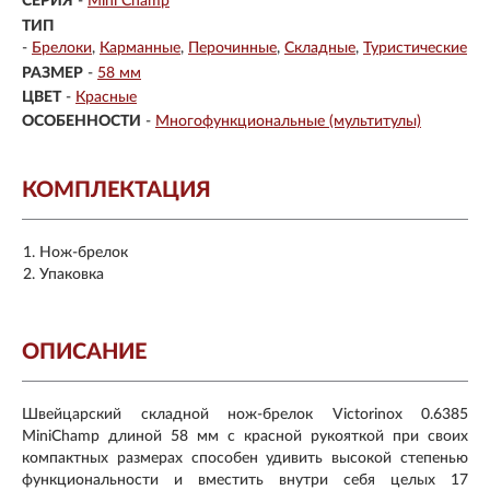
СЕРИЯ
-
Mini Champ
ТИП
-
Брелоки
Карманные
Перочинные
Складные
Туристические
РАЗМЕР
-
58 мм
ЦВЕТ
-
Красные
ОСОБЕННОСТИ
-
Многофункциональные (мультитулы)
КОМПЛЕКТАЦИЯ
Нож-брелок
Упаковка
ОПИСАНИЕ
Швейцарский складной нож-брелок Victorinox 0.6385
MiniChamp длиной 58 мм с красной рукояткой при своих
компактных размерах способен удивить высокой степенью
функциональности и вместить внутри себя целых 17