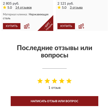
2 805 руб.
2 121 руб.
5.0
14 отзывов
5.0
3 отзыва
Материал клинка:
Нержавеющая
сталь
- ХИТ -
продаж
КУПИТЬ
КУПИТЬ
Последние отзывы или
вопросы
1 отзыв
НАПИСАТЬ ОТЗЫВ ИЛИ ВОПРОС