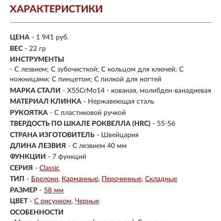
ХАРАКТЕРИСТИКИ
ЦЕНА
- 1 941 руб.
ВЕС
- 22 гр
ИНСТРУМЕНТЫ
- С лезвием; С зубочисткой; С кольцом для ключей; С
ножницами; С пинцетом; С пилкой для ногтей
МАРКА СТАЛИ
- X55CrMo14 - кованая, молибден-ванадиевая
МАТЕРИАЛ КЛИНКА
-
Нержавеющая сталь
РУКОЯТКА
- С пластиковой ручкой
ТВЕРДОСТЬ ПО ШКАЛЕ РОКВЕЛЛА (HRC)
- 55-56
СТРАНА ИЗГОТОВИТЕЛЬ
- Швейцария
ДЛИНА ЛЕЗВИЯ
- С лезвием 40 мм
ФУНКЦИИ
- 7 функций
СЕРИЯ
-
Classic
ТИП
-
Брелоки
Карманные
Перочинные
Складные
РАЗМЕР
-
58 мм
ЦВЕТ
-
С рисунком
Черные
ОСОБЕННОСТИ