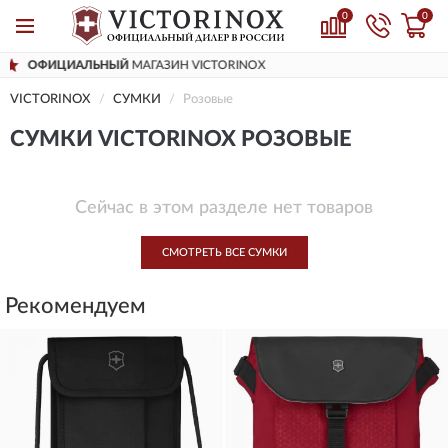
0
0
НЫЙ
МАГАЗИН VICTORINOX
ДОСТАВИ
VICTORINOX
СУМКИ
Розовые
СУМКИ VICTORINOX РОЗОВЫЕ
Сейчас в этом разделе нет товаров
СМОТРЕТЬ ВСЕ СУМКИ
Рекомендуем