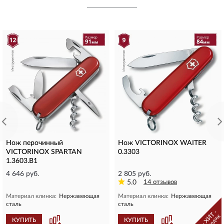
Нож перочинный
Нож VICTORINOX WAITER
VICTORINOX SPARTAN
0.3303
1.3603.B1
4 646 руб.
2 805 руб.
5.0
14 отзывов
Материал клинка:
Нержавеющая
Материал клинка:
Нержавеющая
сталь
сталь
- ХИТ -
продаж
КУПИТЬ
КУПИТЬ