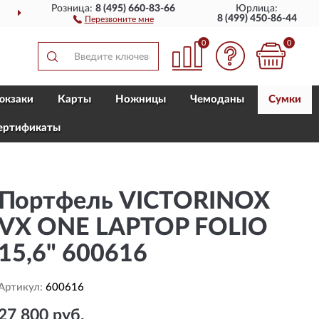
Розница:
8 (495) 660-83-66
Юрлица:
ДОСТАВИМ
ПО ВСЕЙ РОССИИ
8 (499) 450-86-44
Перезвоните мне
0
0
юкзаки
Карты
Ножницы
Чемоданы
Сумки
ертификаты
Портфель VICTORINOX
VX ONE LAPTOP FOLIO
15,6" 600616
Артикул:
600616
27 800 руб.