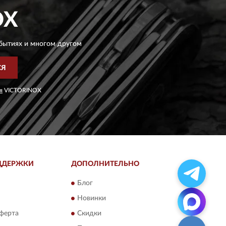
OX
бытиях и многом другом
СЯ
я
VICTORINOX
ДДЕРЖКИ
ДОПОЛНИТЕЛЬНО
Блог
Новинки
ферта
Скидки