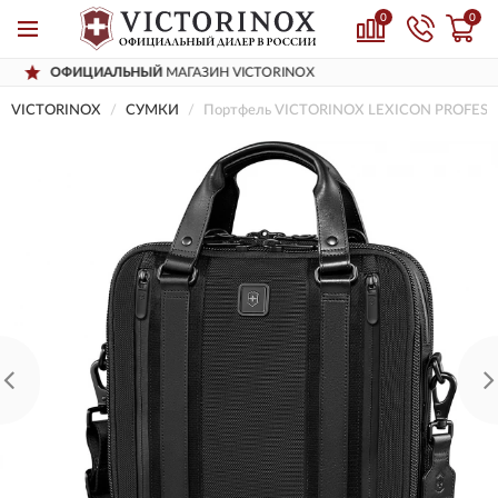
0
0
НЫЙ
МАГАЗИН VICTORINOX
ДОСТАВИ
VICTORINOX
СУМКИ
Портфель VICTORINOX LEXICON PROFESSI