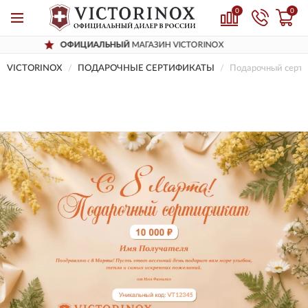
0
0
ИАЛЬНЫЙ
МАГАЗИН VICTORINOX
ДОС
VICTORINOX
ПОДАРОЧНЫЕ СЕРТИФИКАТЫ
Подарочный серти