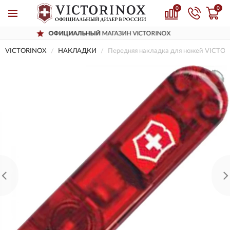
0
0
ОФИЦИАЛЬНЫЙ
МАГАЗИН VICTORINOX
VICTORINOX
НАКЛАДКИ
Передняя накладка для ножей VICTOR