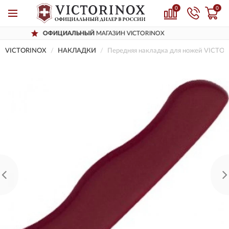
0
0
ЦИАЛЬНЫЙ
МАГАЗИН VICTORINOX
ДО
VICTORINOX
НАКЛАДКИ
Передняя накладка для ножей VICTOR