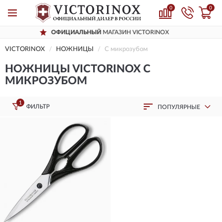
0
0
ОФИЦИАЛЬНЫЙ
МАГАЗИН VICTORINOX
VICTORINOX
НОЖНИЦЫ
С микрозубом
НОЖНИЦЫ VICTORINOX С
МИКРОЗУБОМ
1
ФИЛЬТР
ПОПУЛЯРНЫЕ