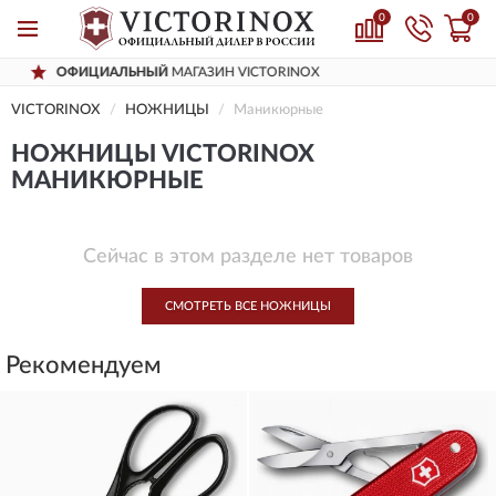
0
0
ФИЦИАЛЬНЫЙ
МАГАЗИН VICTORINOX
VICTORINOX
НОЖНИЦЫ
Маникюрные
НОЖНИЦЫ VICTORINOX
МАНИКЮРНЫЕ
Сейчас в этом разделе нет товаров
СМОТРЕТЬ ВСЕ НОЖНИЦЫ
Рекомендуем