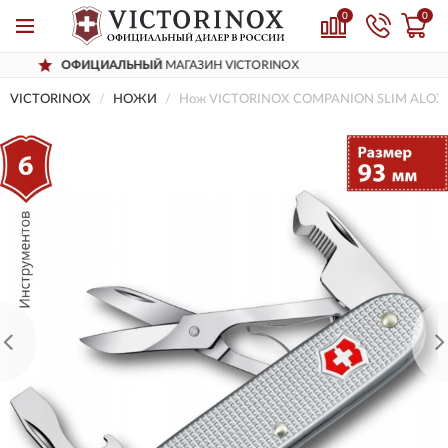
0
0
ЛЬНЫЙ
МАГАЗИН VICTORINOX
ДОСТА
VICTORINOX
НОЖИ
Нож VICTORINOX COMPANION SLIM ALOX 