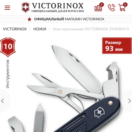
0
0
ОФИЦИАЛЬНЫЙ
МАГАЗИН VICTORINOX
VICTORINOX
НОЖИ
Нож перочинный VICTORINOX SYNERGY X A