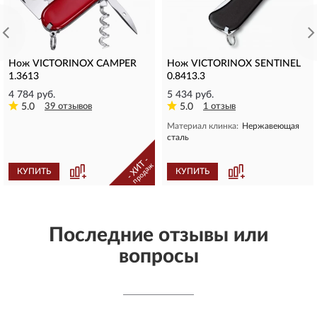
Нож VICTORINOX CAMPER
Нож VICTORINOX SENTINEL
1.3613
0.8413.3
4 784 руб.
5 434 руб.
5.0
39 отзывов
5.0
1 отзыв
Материал клинка:
Нержавеющая
сталь
- ХИТ -
продаж
КУПИТЬ
КУПИТЬ
Последние отзывы или
вопросы