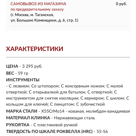
САМОВЫВОЗ ИЗ МАГАЗИНА
0 руб.
по предварительному заказу
(г. Москва, м. Таганская,
ул. Большие Каменщики, д. 6, стр. 1)
ХАРАКТЕРИСТИКИ
ЦЕНА
- 3 295 руб.
ВЕС
- 59 гр
ИНСТРУМЕНТЫ
- С лезвием; Со штопором; С консервным ножом; С малой
отверткой; С открывалкой для бутылок; С отверткой; С
инструментом для снятия изоляции; С кернером; С шилом; С
кольцом для ключей; С пинцетом; С зубочисткой
МАРКА СТАЛИ
- X55CrMo14 - кованая, молибден-ванадиевая
МАТЕРИАЛ КЛИНКА
-
Нержавеющая сталь
РУКОЯТКА
- С пластиковой ручкой
ТВЕРДОСТЬ ПО ШКАЛЕ РОКВЕЛЛА (HRC)
- 55-56