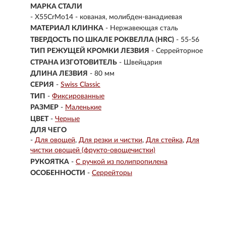
МАРКА СТАЛИ
- X55CrMo14 - кованая, молибден-ванадиевая
МАТЕРИАЛ КЛИНКА
-
Нержавеющая сталь
ТВЕРДОСТЬ ПО ШКАЛЕ РОКВЕЛЛА (HRC)
- 55-56
ТИП РЕЖУЩЕЙ КРОМКИ ЛЕЗВИЯ
- Серрейторное
СТРАНА ИЗГОТОВИТЕЛЬ
- Швейцария
ДЛИНА ЛЕЗВИЯ
- 80 мм
СЕРИЯ
-
Swiss Classic
ТИП
-
Фиксированные
РАЗМЕР
-
Маленькие
ЦВЕТ
-
Черные
ДЛЯ ЧЕГО
-
Для овощей
Для резки и чистки
Для стейка
Для
чистки овощей (фрукто-овощечистки)
РУКОЯТКА
-
С ручкой из полипропилена
ОСОБЕННОСТИ
-
Серрейторы