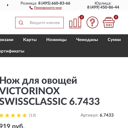
Розница:
8 (495) 660-83-66
Юрлица:
ПО ВСЕЙ РОССИИ
ПО
8 (499) 450-86-44
Перезвоните мне
0
0
юкзаки
Карты
Ножницы
Чемоданы
Сумки
ертификаты
Нож для овощей
VICTORINOX
SWISSCLASSIC 6.7433
Артикул:
6.7433
(13)
919 руб.