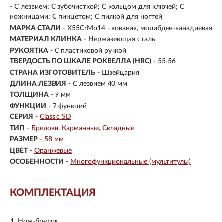
- С лезвием; С зубочисткой; С кольцом для ключей; С
ножницами; С пинцетом; С пилкой для ногтей
МАРКА СТАЛИ
- X55CrMo14 - кованая, молибден-ванадиевая
МАТЕРИАЛ КЛИНКА
-
Нержавеющая сталь
РУКОЯТКА
- С пластиковой ручкой
ТВЕРДОСТЬ ПО ШКАЛЕ РОКВЕЛЛА (HRC)
- 55-56
СТРАНА ИЗГОТОВИТЕЛЬ
- Швейцария
ДЛИНА ЛЕЗВИЯ
- С лезвием 40 мм
ТОЛЩИНА
- 9 мм
ФУНКЦИИ
- 7 функций
СЕРИЯ
-
Classic SD
ТИП
-
Брелоки
Карманные
Складные
РАЗМЕР
-
58 мм
ЦВЕТ
-
Оранжевые
ОСОБЕННОСТИ
-
Многофункциональные (мультитулы)
КОМПЛЕКТАЦИЯ
Нож-брелок