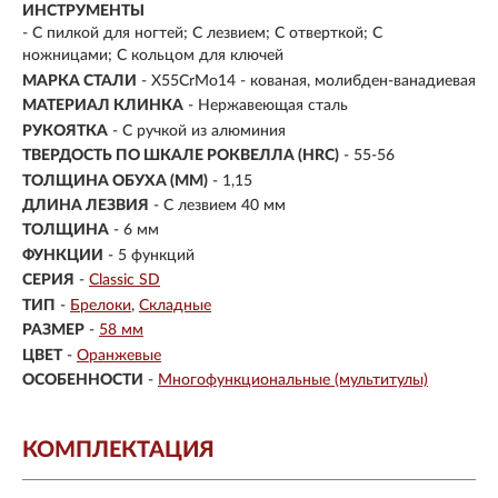
ИНСТРУМЕНТЫ
- С пилкой для ногтей; С лезвием; С отверткой; С
ножницами; С кольцом для ключей
МАРКА СТАЛИ
- X55CrMo14 - кованая, молибден-ванадиевая
МАТЕРИАЛ КЛИНКА
-
Нержавеющая сталь
РУКОЯТКА
- С ручкой из алюминия
ТВЕРДОСТЬ ПО ШКАЛЕ РОКВЕЛЛА (HRC)
- 55-56
ТОЛЩИНА ОБУХА (ММ)
- 1,15
ДЛИНА ЛЕЗВИЯ
- С лезвием 40 мм
ТОЛЩИНА
- 6 мм
ФУНКЦИИ
- 5 функций
СЕРИЯ
-
Classic SD
ТИП
-
Брелоки
Складные
РАЗМЕР
-
58 мм
ЦВЕТ
-
Оранжевые
ОСОБЕННОСТИ
-
Многофункциональные (мультитулы)
КОМПЛЕКТАЦИЯ