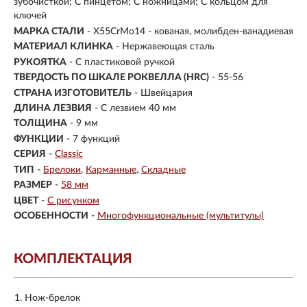
зубочисткой; С пинцетом; С ножницами; С кольцом для
ключей
МАРКА СТАЛИ
- X55CrMo14 - кованая, молибден-ванадиевая
МАТЕРИАЛ КЛИНКА
-
Нержавеющая сталь
РУКОЯТКА
- С пластиковой ручкой
ТВЕРДОСТЬ ПО ШКАЛЕ РОКВЕЛЛА (HRC)
- 55-56
СТРАНА ИЗГОТОВИТЕЛЬ
- Швейцария
ДЛИНА ЛЕЗВИЯ
- С лезвием 40 мм
ТОЛЩИНА
- 9 мм
ФУНКЦИИ
- 7 функций
СЕРИЯ
-
Classic
ТИП
-
Брелоки
Карманные
Складные
РАЗМЕР
-
58 мм
ЦВЕТ
-
С рисунком
ОСОБЕННОСТИ
-
Многофункциональные (мультитулы)
КОМПЛЕКТАЦИЯ
Нож-брелок