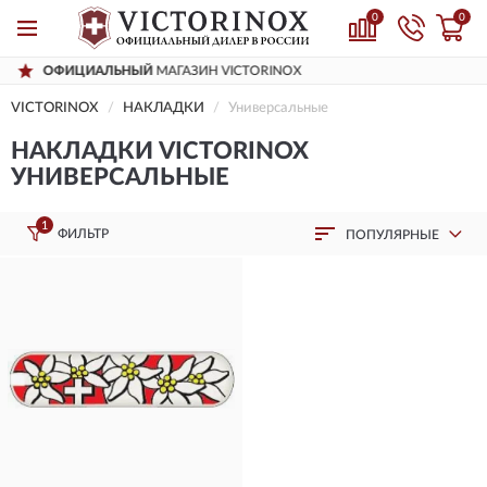
0
0
НЫЙ
МАГАЗИН VICTORINOX
ДОСТАВИ
VICTORINOX
НАКЛАДКИ
Универсальные
НАКЛАДКИ VICTORINOX
УНИВЕРСАЛЬНЫЕ
1
ФИЛЬТР
ПОПУЛЯРНЫЕ