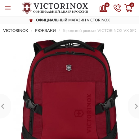
0
0
ОФИЦИАЛЬНЫЙ
МАГАЗИН VICTORINOX
VICTORINOX
РЮКЗАКИ
Городской рюкзак VICTORINOX VX SP