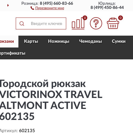
Розница:
8 (495) 660-83-66
Юрлица:
ДОСТАВИМ
ПО ВСЕЙ РОССИИ
8 (499) 450-86-44
Перезвоните мне
0
0
юкзаки
Карты
Ножницы
Чемоданы
Сумки
ертификаты
Городской рюкзак
VICTORINOX TRAVEL
ALTMONT ACTIVE
602135
Артикул:
602135