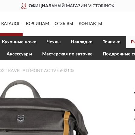
ОФИЦИАЛЬНЫЙ
МАГАЗИН VICTORINOX
КАТАЛОГ
ЮРЛИЦАМ
ОТЗЫВЫ
КОНТАКТЫ
Кухонные ножи
Чехлы
Накладки
Точилки
Р
Aксессуары
Мастерская по заточке
Подарочные с
NOX TRAVEL ALTMONT ACTIVE 602135