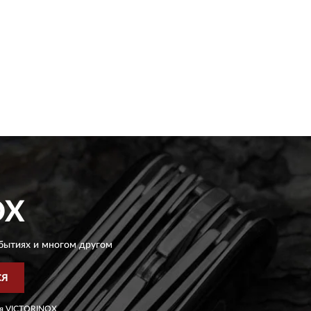
OX
бытиях и многом другом
СЯ
я
VICTORINOX