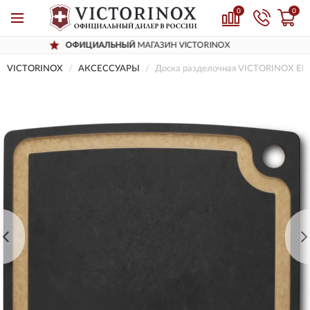
0
0
ОФИЦИАЛЬНЫЙ
МАГАЗИН VICTORINOX
VICTORINOX
AКСЕССУАРЫ
Доска разделочная VICTORINOX E