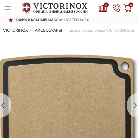
0
0
Й
МАГАЗИН VICTORINOX
ДОСТАВИМ
П
VICTORINOX
AКСЕССУАРЫ
Доска разделочная VICTORINOX E