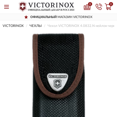
0
0
ОФИЦИАЛЬНЫЙ
МАГАЗИН VICTORINOX
VICTORINOX
ЧЕХЛЫ
Чехол VICTORINOX 4.0832.N нейлон черн