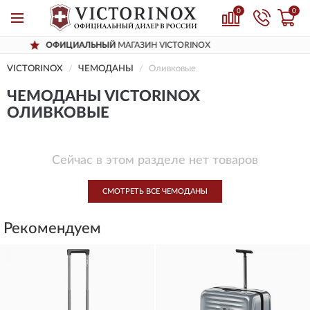
0
0
ИАЛЬНЫЙ
МАГАЗИН VICTORINOX
ДОС
VICTORINOX
ЧЕМОДАНЫ
Оливковые
ЧЕМОДАНЫ VICTORINOX
ОЛИВКОВЫЕ
Сейчас в этом разделе нет товаров
СМОТРЕТЬ ВСЕ ЧЕМОДАНЫ
Рекомендуем