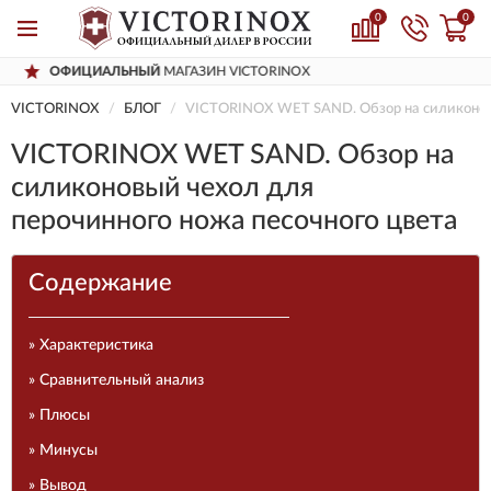
0
0
OX
ДОСТАВИМ
ПО ВСЕЙ РОССИИ
VICTORINOX
БЛОГ
VICTORINOX WET SAND. Обзор на силиконовы
VICTORINOX WET SAND. Обзор на
силиконовый чехол для
перочинного ножа песочного цвета
Содержание
» Характеристика
» Сравнительный анализ
» Плюсы
» Минусы
» Вывод