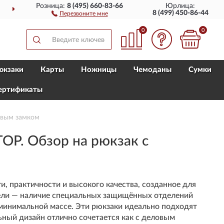
Розница:
8 (495) 660-83-66
Юрлица:
ИМ
ПО ВСЕЙ РОССИИ
8 (499) 450-86-44
Перезвоните мне
0
0
юкзаки
Карты
Ножницы
Чемоданы
Сумки
ертификаты
овым замком
P. Обзор на рюкзак с
и, практичности и высокого качества, созданное для
ели — наличие специальных защищённых отделений
 минимальной массе. Эти рюкзаки идеально подходят
ьный дизайн отлично сочетается как с деловым