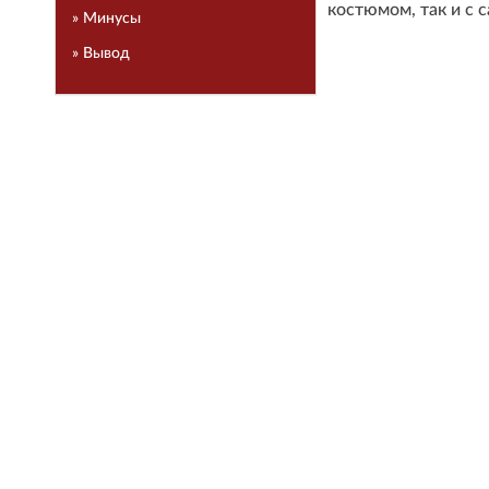
костюмом, так и с c
» Минусы
» Вывод