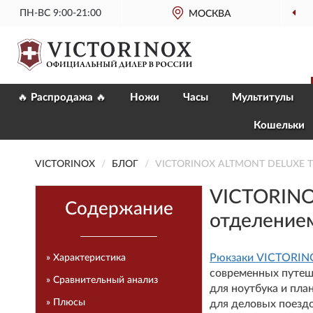
ПН-ВС 9:00-21:00
МОСКВА
ОФИЦИАЛЬНЫЙ
МАГАЗ
🔥 Распродажа 🔥
Ножи
Часы
Мультитулы
Кошельки
VICTORINOX
БЛОГ
VICTORINOX ALTMONT DELUXE TRA
VICTORINO
Содержание
отделением
Рюкзаки VICTORINOX
» Характеристика
современных путеш
» Сравнительный анализ
для ноутбука и пла
» Плюсы
для деловых поездо