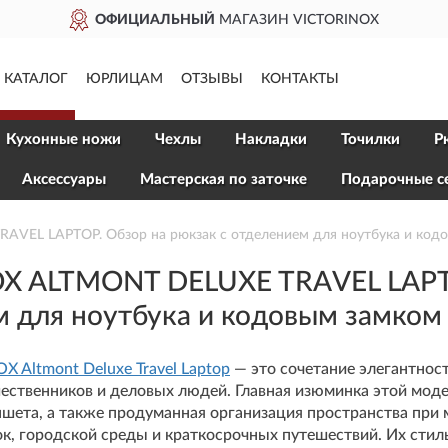
ИН VICTORINOX
ДОСТАВ
КАТАЛОГ
ЮРЛИЦАМ
ОТЗЫВЫ
КОНТАКТЫ
Кухонные ножи
Чехлы
Накладки
Точилки
Р
Aксессуары
Мастерская по заточке
Подарочные с
VEL LAPTOP. Обзор на рюкзак с отделением для ноутбука и код
X ALTMONT DELUXE TRAVEL LAPTO
 для ноутбука и кодовым замком
 Altmont Deluxe Travel Laptop
— это сочетание элегантност
ественников и деловых людей. Главная изюминка этой мод
ншета, а также продуманная организация пространства при
к, городской среды и краткосрочных путешествий. Их стил